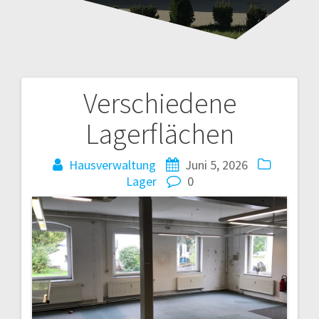
Verschiedene
Beitragsnavigation
Lagerflächen
Hausverwaltung
Juni 5, 2026
Lager
0