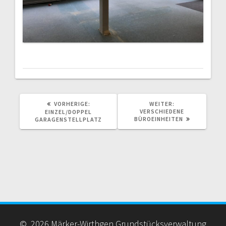
VORHERIGER
NÄCHSTER
VORHERIGE:
WEITER:
BEITRAG:
BEITRAG:
VERSCHIEDENE
EINZEL/DOPPEL
BÜROEINHEITEN
GARAGENSTELLPLATZ
© 2026 Märker-Wirthgen Grundstücksverwaltung